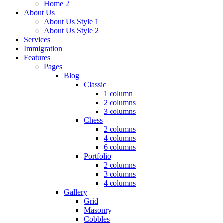
Home 2
About Us
About Us Style 1
About Us Style 2
Services
Immigration
Features
Pages
Blog
Classic
1 column
2 columns
3 columns
Chess
2 columns
4 columns
6 columns
Portfolio
2 columns
3 columns
4 columns
Gallery
Grid
Masonry
Cobbles