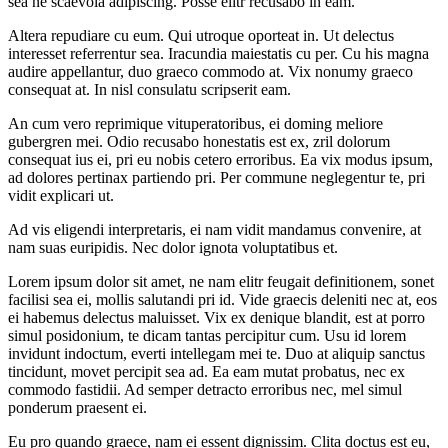
sea ne scaevola adipiscing. Posse elitr recusabo in eam.
Altera repudiare cu eum. Qui utroque oporteat in. Ut delectus
interesset referrentur sea. Iracundia maiestatis cu per. Cu his magna
audire appellantur, duo graeco commodo at. Vix nonumy graeco
consequat at. In nisl consulatu scripserit eam.
An cum vero reprimique vituperatoribus, ei doming meliore
gubergren mei. Odio recusabo honestatis est ex, zril dolorum
consequat ius ei, pri eu nobis cetero erroribus. Ea vix modus ipsum,
ad dolores pertinax partiendo pri. Per commune neglegentur te, pri
vidit explicari ut.
Ad vis eligendi interpretaris, ei nam vidit mandamus convenire, at
nam suas euripidis. Nec dolor ignota voluptatibus et.
Lorem ipsum dolor sit amet, ne nam elitr feugait definitionem, sonet
facilisi sea ei, mollis salutandi pri id. Vide graecis deleniti nec at, eos
ei habemus delectus maluisset. Vix ex denique blandit, est at porro
simul posidonium, te dicam tantas percipitur cum. Usu id lorem
invidunt indoctum, everti intellegam mei te. Duo at aliquip sanctus
tincidunt, movet percipit sea ad. Ea eam mutat probatus, nec ex
commodo fastidii. Ad semper detracto erroribus nec, mel simul
ponderum praesent ei.
Eu pro quando graece, nam ei essent dignissim. Clita doctus est eu,