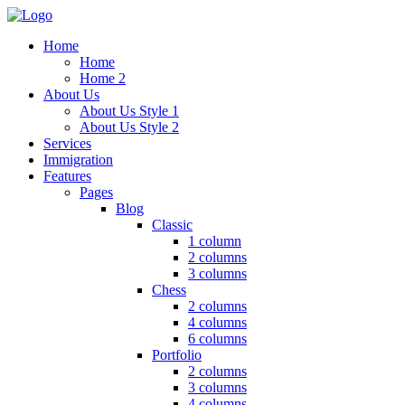
Home
Home
Home 2
About Us
About Us Style 1
About Us Style 2
Services
Immigration
Features
Pages
Blog
Classic
1 column
2 columns
3 columns
Chess
2 columns
4 columns
6 columns
Portfolio
2 columns
3 columns
4 columns