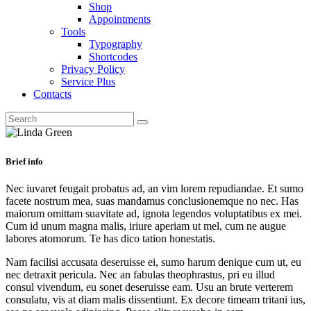
Shop
Appointments
Tools
Typography
Shortcodes
Privacy Policy
Service Plus
Contacts
Brief info
Nec iuvaret feugait probatus ad, an vim lorem repudiandae. Et sumo
facete nostrum mea, suas mandamus conclusionemque no nec. Has
maiorum omittam suavitate ad, ignota legendos voluptatibus ex mei.
Cum id unum magna malis, iriure aperiam ut mel, cum ne augue
labores atomorum. Te has dico tation honestatis.
Nam facilisi accusata deseruisse ei, sumo harum denique cum ut, eu
nec detraxit pericula. Nec an fabulas theophrastus, pri eu illud
consul vivendum, eu sonet deseruisse eam. Usu an brute verterem
consulatu, vis at diam malis dissentiunt. Ex decore timeam tritani ius,