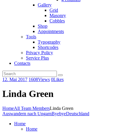
Gallery
Grid
Masonry
Cobbles
Shop
Appointments
Tools
Typography
Shortcodes
Privacy Policy
Service Plus
Contacts
12. Mai 2017
1608
Views
0
Likes
Linda Green
Home
All Team Members
Linda Green
Auswandern nach Ungarn
ByebyeDeutschland
Home
Home