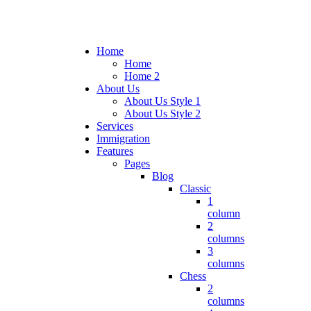
Home
Home
Home 2
About Us
About Us Style 1
About Us Style 2
Services
Immigration
Features
Pages
Blog
Classic
1
column
2
columns
3
columns
Chess
2
columns