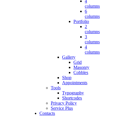
4
columns
6
columns
Portfolio
2
columns
3
columns
4
columns
Gallery
Grid
Masonry
Cobbles
Shop
Appointments
Tools
Typography
Shortcodes
Privacy Policy
Service Plus
Contacts