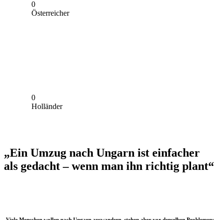
0
Österreicher
0
Holländer
„Ein Umzug nach Ungarn ist einfacher
als gedacht – wenn man ihn richtig plant“
Viele Menschen wollen nach
Ungarn
auswandern, stehen aber vor denselben Problemen: