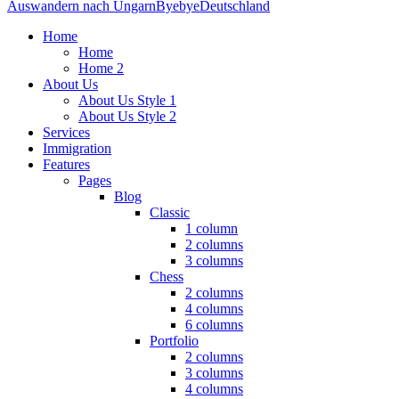
Auswandern nach Ungarn
ByebyeDeutschland
Home
Home
Home 2
About Us
About Us Style 1
About Us Style 2
Services
Immigration
Features
Pages
Blog
Classic
1 column
2 columns
3 columns
Chess
2 columns
4 columns
6 columns
Portfolio
2 columns
3 columns
4 columns